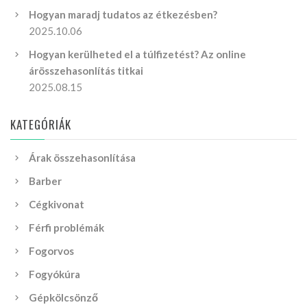
Hogyan maradj tudatos az étkezésben?
2025.10.06
Hogyan kerülheted el a túlfizetést? Az online
árösszehasonlítás titkai
2025.08.15
KATEGÓRIÁK
Árak összehasonlítása
Barber
Cégkivonat
Férfi problémák
Fogorvos
Fogyókúra
Gépkölcsönző