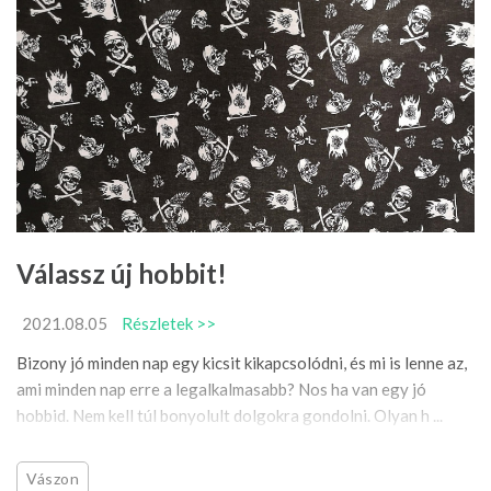
Válassz új hobbit!
2021.08.05
Részletek >>
Bizony jó minden nap egy kicsit kikapcsolódni, és mi is lenne az,
ami minden nap erre a legalkalmasabb? Nos ha van egy jó
hobbid. Nem kell túl bonyolult dolgokra gondolni. Olyan h ...
Vászon