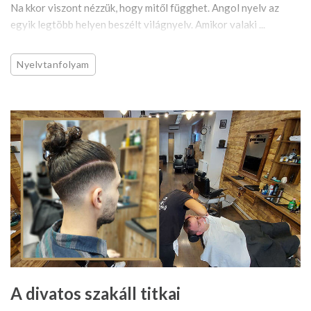
Na kkor viszont nézzük, hogy mitől függhet. Angol nyelv az
egyik legtöbb helyen beszélt világnyelv. Amikor valaki ...
Nyelvtanfolyam
A divatos szakáll titkai