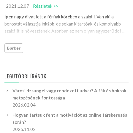
2021.12.07
Részletek >>
Igen nagy divat lett a férfiak körében a szakáll. Van aki a
borostát választja inkább, de sokan kitartóak, és komolyabb
szakállt is növesztenek. Azonban ez nem olyan egyszerű dol ...
Barber
LEGUTÓBBI ÍRÁSOK
Városi dzsungel vagy rendezett udvar? A fák és bokrok
metszésének fontossága
2026.02.04
Hogyan tartsuk fent a motivációt az online társkeresés
során?
2025.11.02