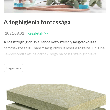
A foghigiénia fontossága
2021.08.02
Részletek >>
A rossz foghigiéniával rendelkező személy megcsókolása
nemcsak rossz ízű, hanem még káros is lehet a fogaira. Dr. Tina
Saw elmondta az Insidernek, hogy ha rossz szájhigiéniával ...
Fogorvos