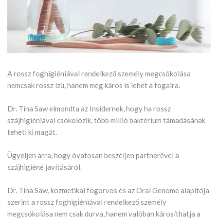
A rossz foghigiéniával rendelkező személy megcsókolása
nemcsak rossz ízű, hanem még káros is lehet a fogaira.
Dr. Tina Saw elmondta az Insidernek, hogy ha rossz
szájhigiéniával csókolózik, több millió baktérium támadásának
teheti ki magát.
Ügyeljen arra, hogy óvatosan beszéljen partnerével a
szájhigiéné javításáról.
Dr. Tina Saw, kozmetikai fogorvos és az Oral Genome alapítója
szerint a rossz foghigiéniával rendelkező személy
megcsókolása nem csak durva, hanem valóban károsíthatja a