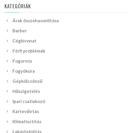
KATEGÓRIÁK
Árak összehasonlítása
Barber
Cégkivonat
Férfi problémák
Fogorvos
Fogyókúra
Gépkölcsönző
Hőszigetelés
Ipari csatlakozó
Kártevőirtás
Klímatisztítás
Lakásfelújítás