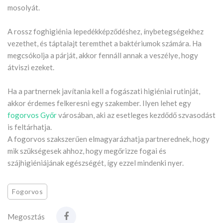
mosolyát.
A rossz foghigiénia lepedékképződéshez, ínybetegségekhez
vezethet, és táptalajt teremthet a baktériumok számára. Ha
megcsókolja a párját, akkor fennáll annak a veszélye, hogy
átviszi ezeket.
Ha a partnernek javítania kell a fogászati ​​higiéniai rutinját,
akkor érdemes felkeresni egy szakember. Ilyen lehet egy
fogorvos Győr
városában, aki az esetleges kezdődő szvasodást
is feltárhatja.
A fogorvos szakszerűen elmagyarázhatja partnerednek, hogy
mik szükségesek ahhoz, hogy megőrizze fogai és
szájhigiéniájának egészségét, így ezzel mindenki nyer.
Fogorvos
Megosztás