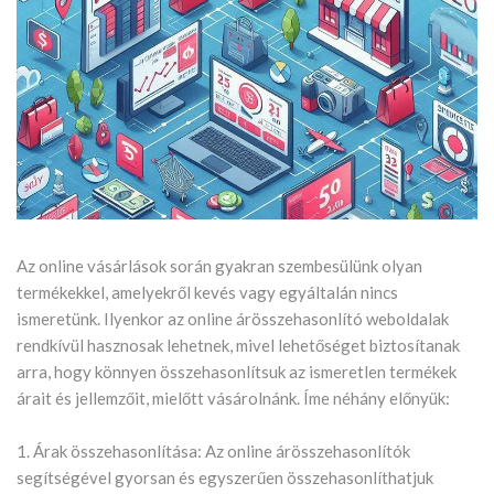
Az online vásárlások során gyakran szembesülünk olyan
termékekkel, amelyekről kevés vagy egyáltalán nincs
ismeretünk. Ilyenkor az online árösszehasonlító weboldalak
rendkívül hasznosak lehetnek, mivel lehetőséget biztosítanak
arra, hogy könnyen összehasonlítsuk az ismeretlen termékek
árait és jellemzőit, mielőtt vásárolnánk. Íme néhány előnyük:
1. Árak összehasonlítása: Az online árösszehasonlítók
segítségével gyorsan és egyszerűen összehasonlíthatjuk