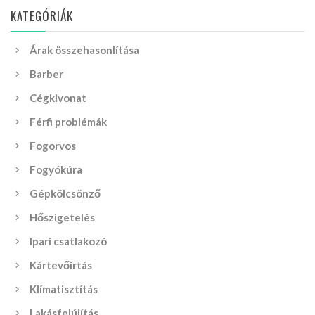
KATEGÓRIÁK
Árak összehasonlítása
Barber
Cégkivonat
Férfi problémák
Fogorvos
Fogyókúra
Gépkölcsönző
Hőszigetelés
Ipari csatlakozó
Kártevőirtás
Klímatisztítás
Lakásfelújítás