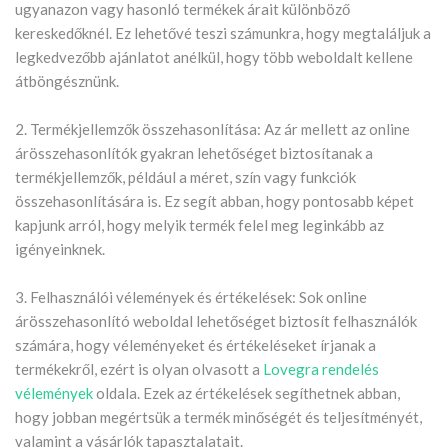
ugyanazon vagy hasonló termékek árait különböző
kereskedőknél. Ez lehetővé teszi számunkra, hogy megtaláljuk a
legkedvezőbb ajánlatot anélkül, hogy több weboldalt kellene
átböngésznünk.
2. Termékjellemzők összehasonlítása: Az ár mellett az online
árösszehasonlítók gyakran lehetőséget biztosítanak a
termékjellemzők, például a méret, szín vagy funkciók
összehasonlítására is. Ez segít abban, hogy pontosabb képet
kapjunk arról, hogy melyik termék felel meg leginkább az
igényeinknek.
3. Felhasználói vélemények és értékelések: Sok online
árösszehasonlító weboldal lehetőséget biztosít felhasználók
számára, hogy véleményeket és értékeléseket írjanak a
termékekről, ezért is olyan olvasott a
Lovegra rendelés
vélemények
oldala. Ezek az értékelések segíthetnek abban,
hogy jobban megértsük a termék minőségét és teljesítményét,
valamint a vásárlók tapasztalatait.