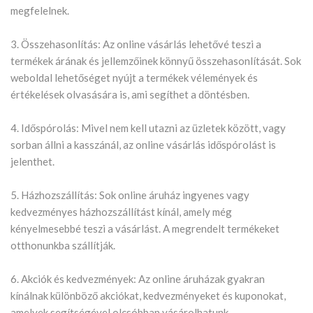
megfelelnek.
3. Összehasonlítás: Az online vásárlás lehetővé teszi a
termékek árának és jellemzőinek könnyű összehasonlítását. Sok
weboldal lehetőséget nyújt a termékek vélemények és
értékelések olvasására is, ami segíthet a döntésben.
4. Időspórolás: Mivel nem kell utazni az üzletek között, vagy
sorban állni a kasszánál, az online vásárlás időspórolást is
jelenthet.
5. Házhozszállítás: Sok online áruház ingyenes vagy
kedvezményes házhozszállítást kínál, amely még
kényelmesebbé teszi a vásárlást. A megrendelt termékeket
otthonunkba szállítják.
6. Akciók és kedvezmények: Az online áruházak gyakran
kínálnak különböző akciókat, kedvezményeket és kuponokat,
amelyek segítségével olcsóbban vásárolhatunk.