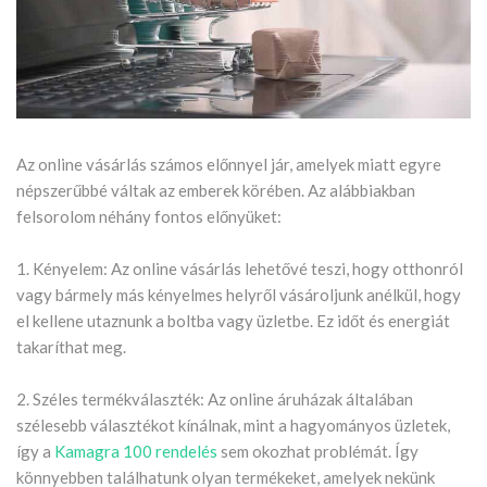
Az online vásárlás számos előnnyel jár, amelyek miatt egyre
népszerűbbé váltak az emberek körében. Az alábbiakban
felsorolom néhány fontos előnyüket:
1. Kényelem: Az online vásárlás lehetővé teszi, hogy otthonról
vagy bármely más kényelmes helyről vásároljunk anélkül, hogy
el kellene utaznunk a boltba vagy üzletbe. Ez időt és energiát
takaríthat meg.
2. Széles termékválaszték: Az online áruházak általában
szélesebb választékot kínálnak, mint a hagyományos üzletek,
így a
Kamagra 100 rendelés
sem okozhat problémát. Így
könnyebben találhatunk olyan termékeket, amelyek nekünk