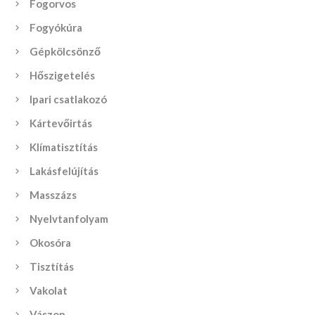
Fogorvos
Fogyókúra
Gépkölcsönző
Hőszigetelés
Ipari csatlakozó
Kártevőirtás
Klímatisztítás
Lakásfelújítás
Masszázs
Nyelvtanfolyam
Okosóra
Tisztítás
Vakolat
Vászon